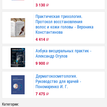
3 130
Р
Практическая трихология.
Протокол восстановления
волос и кожи головы - Вероника
Константинова
4 414
Р
Азбука висцеральных практик -
Александр Огулов
9 900
Р
Дерматокосметология.
Руководство для врачей -
Пономаренко И. Г.
7 475
Р
Категории: