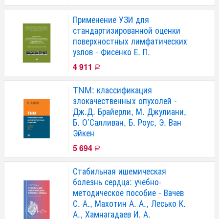
Применение УЗИ для
стандартизированной оценки
поверхностных лимфатических
узлов - Фисенко Е. П.
4 911
Р
TNM: классификация
злокачественных опухолей -
Дж.Д. Брайерли, М. Джулиани,
Б. О’Салливан, Б. Роус, Э. Ван
Эйкен
5 694
Р
Стабильная ишемическая
болезнь сердца: учебно-
методическое пособие - Вачев
С. А., Махотин А. А., Лесько К.
А., Хамнагадаев И. А.