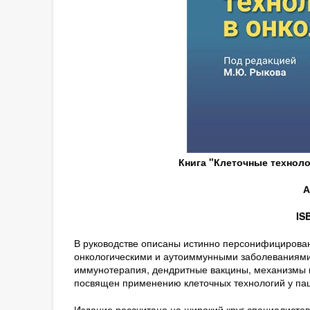
Книга "Клеточные техноло
А
IS
В руководстве описаны истинно персонифицирован
онкологическими и аутоиммунными заболеваниями:
иммунотерапия, дендритные вакцины, механизмы 
посвящен применению клеточных технологий у па
Издание рассчитано на широкий круг специалистов: