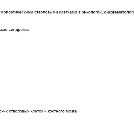
емопоэтическими стволовыми клетками в онкологии, онкогематолог
ские синдромы
ких стволовых клеток и костного мозга