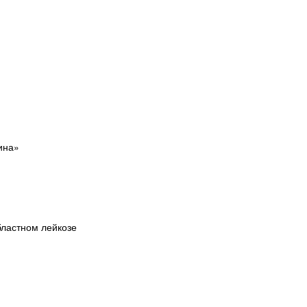
ина»
бластном лейкозе