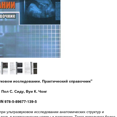
уковом исследовании. Практический справочник"
Пол С. Сиду, Вуи К. Чонг
BN 978-5-89677-139-5
ри ультразвуковом исследовании анатомических структур и
оль в разграничении нормы и патологии. Текст дополняют более