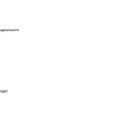
ндиального
ода)