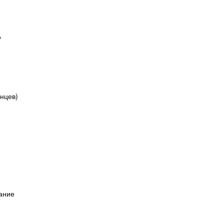
у
нцев)
ание