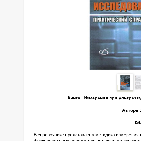
Книга "Измерения при ультразв
Авторы: 
IS
В справочнике представлена методика измерения п
функциональных параметров, играющих ключевую р