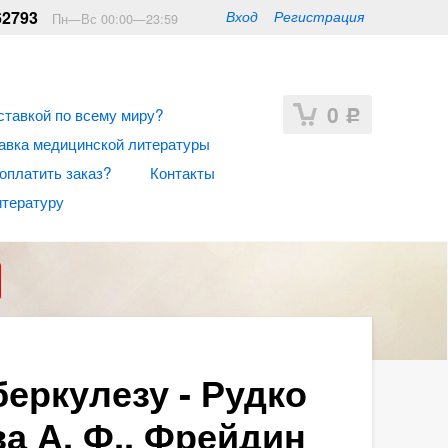
62793
Вход
Регистрация
Пн—Вс 00:00—23:59
0
ставкой по всему миру?
Р
авка медицинской литературы
 оплатить заказ?
Контакты
итературу
еркулезу - Рудко
ва А. Ф., Фрейдин