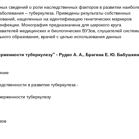
ых сведений о роли наследственных факторов в развитии наибол
аболевания – туберкулеза. Приведены результаты собственных
ований, нацеленных на идентификацию генетических маркеров
 инфекции. Монография предназначена для широкого круга
давателей медицинских и биологических ВУЗов, слушателей систем
ьного образования, врачей с целью использования данных
женности туберкулезу" - Рудко А. А., Брагина Е. Ю. Бабушкин
яние
едственности в развитии туберкулеза -
верженности туберкулезу
зов