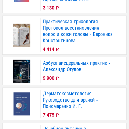
3 130
Р
Практическая трихология.
Протокол восстановления
волос и кожи головы - Вероника
Константинова
4 414
Р
Азбука висцеральных практик -
Александр Огулов
9 900
Р
Дерматокосметология.
Руководство для врачей -
Пономаренко И. Г.
7 475
Р
Лечебное питание в