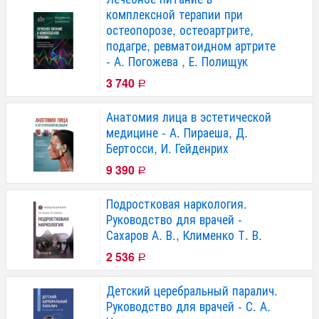
комплексной терапии при
остеопорозе, остеоартрите,
подагре, ревматоидном артрите
- А. Погожева , Е. Полищук
3 740
Р
Анатомия лица в эстетической
медицине - А. Пираеша, Д.
Бертосси, И. Гейденрих
9 390
Р
Подростковая наркология.
Руководство для врачей -
Сахаров А. В., Клименко Т. В.
2 536
Р
Детский церебральный паралич.
Руководство для врачей - С. А.