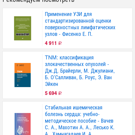
Применение УЗИ для
стандартизированной оценки
поверхностных лимфатических
узлов - Фисенко Е. П.
4 911
Р
TNM: классификация
злокачественных опухолей -
Дж.Д. Брайерли, М. Джулиани,
Б. О’Салливан, Б. Роус, Э. Ван
Эйкен
5 694
Р
Стабильная ишемическая
болезнь сердца: учебно-
методическое пособие - Вачев
С. А., Махотин А. А., Лесько К.
А., Хамнагадаев И. А.