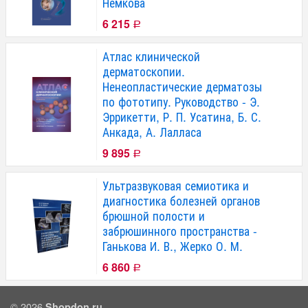
Немкова
6 215
Р
Атлас клинической
дерматоскопии.
Ненеопластические дерматозы
по фототипу. Руководство - Э.
Эррикетти, Р. П. Усатина, Б. С.
Анкада, А. Лалласа
9 895
Р
Ультразвуковая семиотика и
диагностика болезней органов
брюшной полости и
забрюшинного пространства -
Ганькова И. В., Жерко О. М.
6 860
Р
© 2026
Shopdon.ru