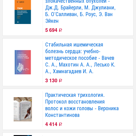
злокачественных опухолей -
Дж.Д. Брайерли, М. Джулиани,
Б. О’Салливан, Б. Роус, Э. Ван
Эйкен
5 694
Р
Стабильная ишемическая
болезнь сердца: учебно-
методическое пособие - Вачев
С. А., Махотин А. А., Лесько К.
А., Хамнагадаев И. А.
3 130
Р
Практическая трихология.
Протокол восстановления
волос и кожи головы - Вероника
Константинова
4 414
Р