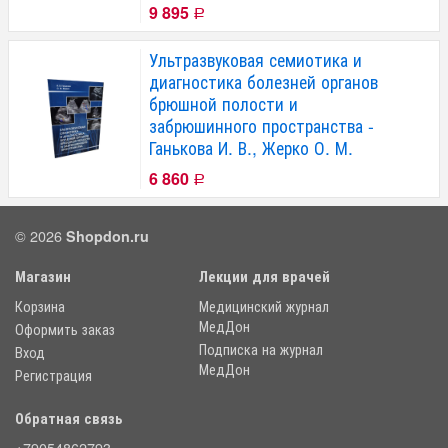
9 895
Р
Ультразвуковая семиотика и
диагностика болезней органов
брюшной полости и
забрюшинного пространства -
Ганькова И. В., Жерко О. М.
6 860
Р
© 2026
Shopdon.ru
Магазин
Лекции для врачей
Корзина
Медицинский журнал
МедДон
Оформить заказ
Подписка на журнал
Вход
МедДон
Регистрация
Обратная связь
+79054862793