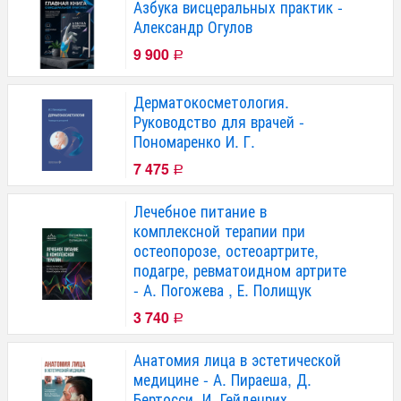
Азбука висцеральных практик -
Александр Огулов
9 900
Р
Дерматокосметология.
Руководство для врачей -
Пономаренко И. Г.
7 475
Р
Лечебное питание в
комплексной терапии при
остеопорозе, остеоартрите,
подагре, ревматоидном артрите
- А. Погожева , Е. Полищук
3 740
Р
Анатомия лица в эстетической
медицине - А. Пираеша, Д.
Бертосси, И. Гейденрих