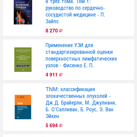
В трех тома. Том 1:
руководство по сердечно-
сосудистой медицине - П.
Зайпс
8 270
Р
Применение УЗИ для
стандартизированной оценки
поверхностных лимфатических
узлов - Фисенко Е. П.
4 911
Р
TNM: классификация
злокачественных опухолей -
Дж.Д. Брайерли, М. Джулиани,
Б. О’Салливан, Б. Роус, Э. Ван
Эйкен
5 694
Р