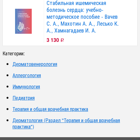
Стабильная ишемическая
болезнь сердца: учебно-
методическое пособие - Вачев
С. А., Махотин А. А., Лесько К.
А., Хамнагадаев И. А.
3 130
Р
Категории:
Дерматовенерология
Аллергология
Иммунология
Педиатрия
Терапия и общая врачебная практика
Дерматология (Раздел "Терапия и общая врачебная
практика")