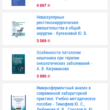
4 697
Р
Неваскулярные
рентгенохирургические
вмешательства в общей
хирургии - Кулезневой Ю. В.
3 569
Р
Особенности патологии
кишечника при терапии
онкологических заболеваний -
А. В. Каграманова
3 990
Р
Иммуноферментный анализ в
современной лабораторной
практике. Учебно-методическое
пособие - Тимофеев Ю. С.,
Любимова Н. В., Соколов Н. Ю.,