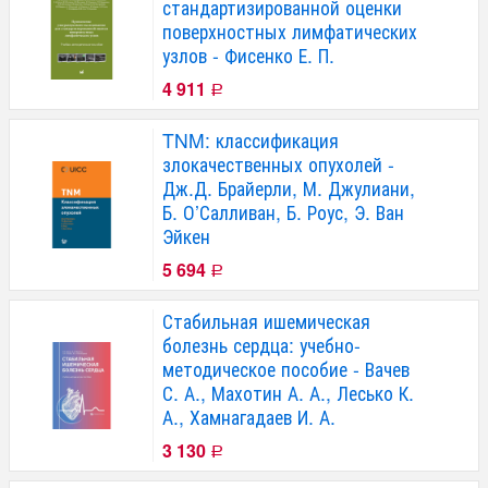
стандартизированной оценки
поверхностных лимфатических
узлов - Фисенко Е. П.
4 911
Р
TNM: классификация
злокачественных опухолей -
Дж.Д. Брайерли, М. Джулиани,
Б. О’Салливан, Б. Роус, Э. Ван
Эйкен
5 694
Р
Стабильная ишемическая
болезнь сердца: учебно-
методическое пособие - Вачев
С. А., Махотин А. А., Лесько К.
А., Хамнагадаев И. А.
3 130
Р