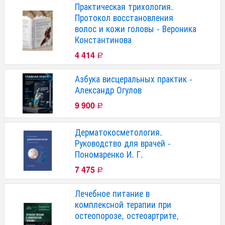
Практическая трихология.
Протокол восстановления
волос и кожи головы - Вероника
Константинова
4 414
Р
Азбука висцеральных практик -
Александр Огулов
9 900
Р
Дерматокосметология.
Руководство для врачей -
Пономаренко И. Г.
7 475
Р
Лечебное питание в
комплексной терапии при
остеопорозе, остеоартрите,