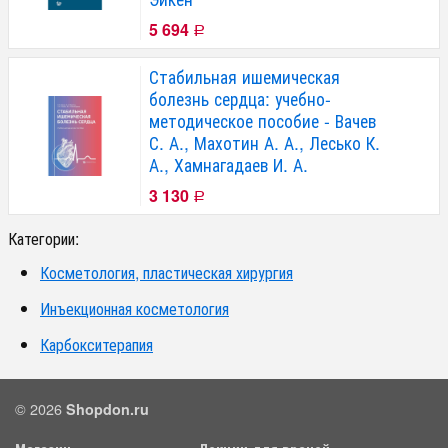
5 694
Р
Стабильная ишемическая
болезнь сердца: учебно-
методическое пособие - Вачев
С. А., Махотин А. А., Лесько К.
А., Хамнагадаев И. А.
3 130
Р
Категории:
Косметология, пластическая хирургия
Инъекционная косметология
Карбокситерапия
© 2026
Shopdon.ru