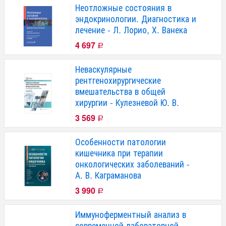
Неотложные состояния в
эндокринологии. Диагностика и
лечение - Л. Лорио, Х. Ванека
4 697
Р
Неваскулярные
рентгенохирургические
вмешательства в общей
хирургии - Кулезневой Ю. В.
3 569
Р
Особенности патологии
кишечника при терапии
онкологических заболеваний -
А. В. Каграманова
3 990
Р
Иммуноферментный анализ в
современной лабораторной