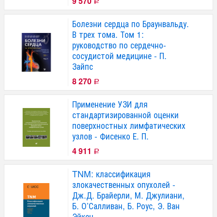
9 570
Р
Болезни сердца по Браунвальду.
В трех тома. Том 1:
руководство по сердечно-
сосудистой медицине - П.
Зайпс
8 270
Р
Применение УЗИ для
стандартизированной оценки
поверхностных лимфатических
узлов - Фисенко Е. П.
4 911
Р
TNM: классификация
злокачественных опухолей -
Дж.Д. Брайерли, М. Джулиани,
Б. О’Салливан, Б. Роус, Э. Ван
Эйкен